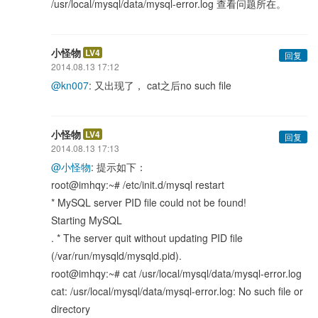
/usr/local/mysql/data/mysql-error.log 查看问题所在。
小怪物
LV4
回复
2014.08.13 17:12
@kn007
: 又出现了， cat之后no such file
小怪物
LV4
回复
2014.08.13 17:13
@小怪物
: 提示如下：
root@imhqy:~# /etc/init.d/mysql restart
* MySQL server PID file could not be found!
Starting MySQL
. * The server quit without updating PID file
(/var/run/mysqld/mysqld.pid).
root@imhqy:~# cat /usr/local/mysql/data/mysql-error.log
cat: /usr/local/mysql/data/mysql-error.log: No such file or
directory