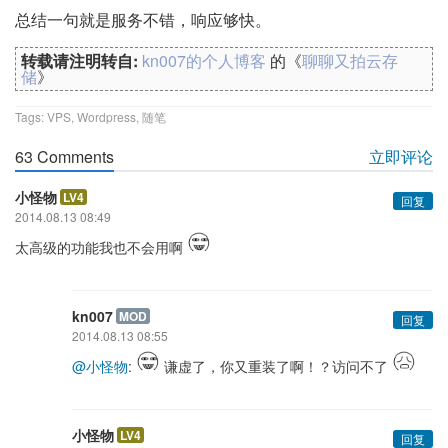
总结一句就是服务不错，响应够快。
转载请注明转自:
kn007的个人博客
的《
聊聊又拍云存
储
》
Tags:
VPS
,
Wordpress
,
随笔
63 Comments
立即评论
小怪物
LV4
回复
2014.08.13 08:49
太高级的功能我也不会用啊
kn007
MOD
回复
2014.08.13 08:55
@小怪物
:
谦虚了，你又重装了啊！？访问不了
小怪物
LV4
回复