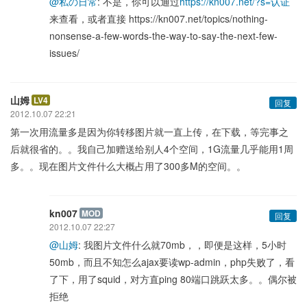
@私の日常
: 不是，你可以通过
https://kn007.net/?s=认证
来查看，或者直接 https://kn007.net/topics/nothing-
nonsense-a-few-words-the-way-to-say-the-next-few-
issues/
山姆
LV4
回复
2012.10.07 22:21
第一次用流量多是因为你转移图片就一直上传，在下载，等完事之
后就很省的。。我自己加赠送给别人4个空间，1G流量几乎能用1周
多。。现在图片文件什么大概占用了300多M的空间。。
kn007
MOD
回复
2012.10.07 22:27
@山姆
: 我图片文件什么就70mb，，即便是这样，5小时
50mb，而且不知怎么ajax要读wp-admin，php失败了，看
了下，用了squid，对方直ping 80端口跳跃太多。。偶尔被
拒绝