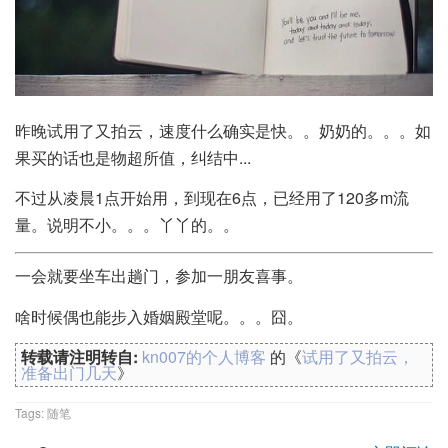
昨晚试用了又拍云，速度什么确实是快。。奶奶的。。。如
果买的话也是物超所值，纠结中...
不过从凌晨1点开始用，到现在6点，已经用了120多m流
量。说明不小。。。丫丫的。。
一会就要坐车出趟门，参加一朋友喜事。
啥时候偶也能步入婚姻殿堂呢。。。囧。
转载请注明转自:
kn007的个人博客
的《
试用了又拍云，
准备出门几天
》
Tags:
随笔