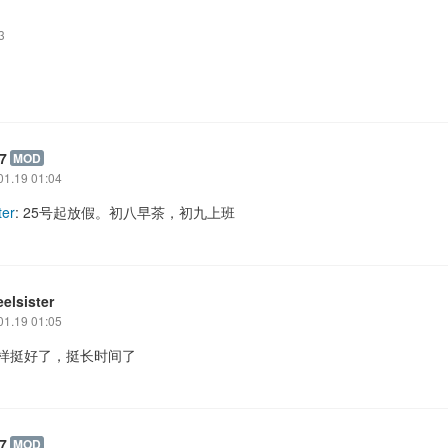
3
7
MOD
01.19 01:04
ter
: 25号起放假。初八早茶，初九上班
eelsister
01.19 01:05
这样挺好了，挺长时间了
7
MOD