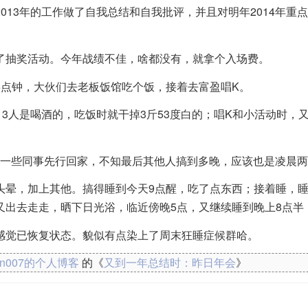
013年的工作做了自我总结和自我批评，并且对明年2014年重
了抽奖活动。今年战绩不佳，啥都没有，就拿个入场费。
6点钟，大伙们去老板饭馆吃个饭，接着去富盈唱K。
13人是喝酒的，吃饭时就干掉3斤53度白的；唱K和小活动时，
提前与一些同事先行回家，不知最后其他人搞到多晚，应该也是凌晨
头晕，加上其他。搞得睡到今天9点醒，吃了点东西；接着睡，睡
又出去走走，晒下日光浴，临近傍晚5点，又继续睡到晚上8点半
感觉已恢复状态。貌似有点染上了周末狂睡症候群哈。
kn007的个人博客
的《
又到一年总结时：昨日年会
》