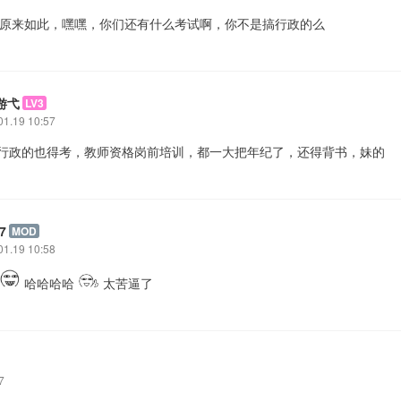
: 原来如此，嘿嘿，你们还有什么考试啊，你不是搞行政的么
游弋
LV3
01.19 10:57
 搞行政的也得考，教师资格岗前培训，都一大把年纪了，还得背书，妹的
7
MOD
01.19 10:58
哈哈哈哈
太苦逼了
7