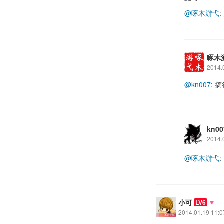
@啄木游弋
啄木
2014.
@kn007
:
kn00
2014.
@啄木游弋
:
♥
小可
LV6
2014.01.19 11:0