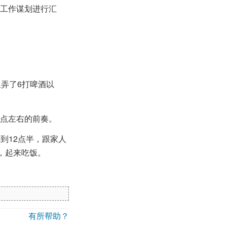
点工作谋划进行汇
又弄了6打啤酒以
两点左右的前奏。
到12点半，跟家人
，起来吃饭。
有所帮助？