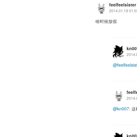
feelfeelsister
2014.01.19 01:0
啥时候放假
kn00
2014.
@feelfeelsis
feelf
2014.
@kn007
: 
kn00