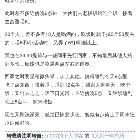
就拿个入场费。
此时差不多近傍晚6点钟，大伙们去老板饭馆吃个饭，接着
去富盈唱K。
20个人，差不多有13人是喝酒的，吃饭时就干掉3斤53度白
的；唱K和小活动时，又弄了6打啤酒以上。
我也在23:30提前与一些同事先行回家，不知最后其他人搞
到多晚，应该也是凌晨两点左右的前奏。
回家之时明显稍微头晕，加上其他。搞得睡到今天9点醒，
吃了点东西；接着睡，睡到12点半，跟家人聊聊天，吃个
饭，又出去走走，晒下日光浴，临近傍晚5点，又继续睡到
晚上8点半，起来吃饭。
现在又刚洗澡完，感觉已恢复状态。貌似有点染上了周末狂
睡症候群哈。
转载请注明转自:
kn007的个人博客
的《
又到一年总结