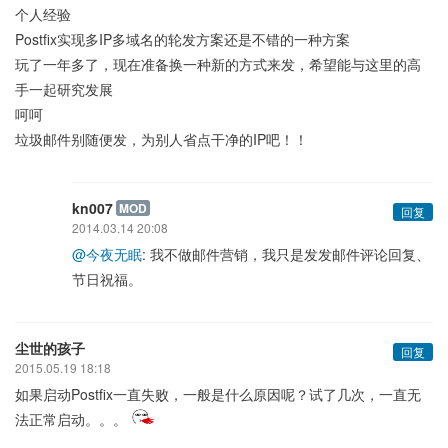
个人经验
Postfix实现多IP多域名的轮发方案还是不错的一种方案
玩了一年多了，现在准备换一种新的方式来发，希望能与这里的高
手一起研究发展
呵呵
垃圾邮件别随便发，为别人省点干净的IP吧！！
kn007
MOD
回复
2014.03.14 20:08
@今夜无眠
: 我不做邮件营销，我只是发发邮件评论回复、
节日祝福。
尘世的孩子
回复
2015.05.19 18:18
如果启动Postfix一直失败，一般是什么原因呢？试了几次，一直无
法正常启动。。。