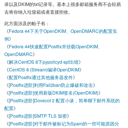
录以及DKIM的txt记录等。基本上很多邮箱服务商不会轻易
去将你纳入垃圾箱或者直接拒收。
此方面涉及的帖子有：
《
Fedora 44下关于OpenDKIM、OpenDMARC的配置实
例
》
《
Fedora 44快速配置Postfix并挂载OpenDKIM、
OpenDMARC
》
《
解决CentOS 8下pypolicyd-spf出错
》
《
CentOS 8 (Stream)编译OpenDKIM
》
《
配置Postfix通过其他服务器发件
》
《
[Postfix进阶]利用Fail2ban防止爆破和攻击
》
《
[Postfix进阶]使用新版DKIM签名(OpenDKIM)
》
《
[Postfix进阶]Dovecot 2 配置小谈，简单聊下邮件系统的
配置
》
《
[Postfix进阶]SMTP TLS 加密
》
《
[Postfix进阶]对于邮件被标记为Spam的一些可能原因分