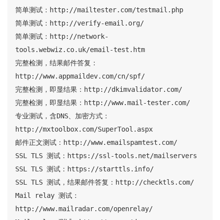
简单测试：http://mailtester.com/testmail.php

简单测试：http://verify-email.org/

简单测试：http://network-
tools.webwiz.co.uk/email-test.htm

完整检测，结果邮件答复：
http://www.appmaildev.com/cn/spf/

完整检测，即显结果：http://dkimvalidator.com/

完整检测，即显结果：http://www.mail-tester.com/

专业测试，含DNS、加密方式：
http://mxtoolbox.com/SuperTool.aspx

邮件正文测试：http://www.emailspamtest.com/

SSL TLS 测试：https://ssl-tools.net/mailservers

SSL TLS 测试：https://starttls.info/

SSL TLS 测试，结果邮件答复：http://checktls.com/

Mail relay 测试：
http://www.mailradar.com/openrelay/
