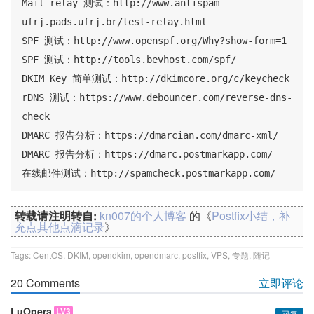
Mail relay 测试：http://www.antispam-
ufrj.pads.ufrj.br/test-relay.html

SPF 测试：http://www.openspf.org/Why?show-form=1

SPF 测试：http://tools.bevhost.com/spf/

DKIM Key 简单测试：http://dkimcore.org/c/keycheck

rDNS 测试：https://www.debouncer.com/reverse-dns-
check

DMARC 报告分析：https://dmarcian.com/dmarc-xml/

DMARC 报告分析：https://dmarc.postmarkapp.com/

在线邮件测试：http://spamcheck.postmarkapp.com/
转载请注明转自:
kn007的个人博客
的《
Postfix小结，补
充点其他点滴记录
》
Tags:
CentOS
,
DKIM
,
opendkim
,
opendmarc
,
postfix
,
VPS
,
专题
,
随记
20 Comments
立即评论
LuOpera
LV3
回复